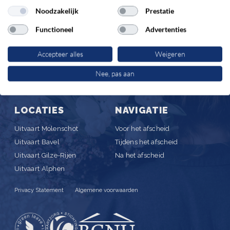
Noodzakelijk
Prestatie
OMARE UITVAARTZORG
Bijstaan in bijzondere momenten
Functioneel
Advertenties
Accepteer alles
Weigeren
0161 850 299
Nee, pas aan
info@omareuitvaartzorg.nl
LOCATIES
NAVIGATIE
Uitvaart Molenschot
Voor het afscheid
Uitvaart Bavel
Tijdens het afscheid
Uitvaart Gilze-Rijen
Na het afscheid
Uitvaart Alphen
Privacy Statement
Algemene voorwaarden